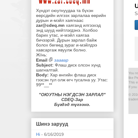
Хүндэт оюутнуудаа та бүхэн
S
өөрсдийн илгээх зарлалаа өөрийн
дурын и-мэйл хаягнаас
zar@cdeq.mn
хаяганд илгээхэд
энд шууд нийтлэгдэнэ.
Холбоо
барих утас, и-мэйл хаягаа
бичээрэй.
Дурын зарлал байж
болох бөгөөд зураг
и-мэйлдээ
хавсаргаж явуулж болно.
Ж/нь:
Email
заавар
Subject:
Флаш диск олсон хүнд
шагналтай.
You re
Body:
Хар өнгийн флаш диск
like 
гээсэн тул олж өгч тусална уу. Утас:
This 
99**__**
If you
"ОЮУТНЫ НЭГДСЭН ЗАРЛАЛ"
© 2016
CDEQ-Зар
tradem
Бүгдэд түгээнэ.
Шинэ зарууд
Hi
- 6/16/2019